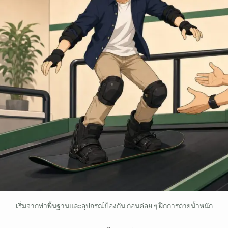
เริ่มจากท่าพื้นฐานและอุปกรณ์ป้องกัน ก่อนค่อย ๆ ฝึกการถ่ายน้ำหนัก