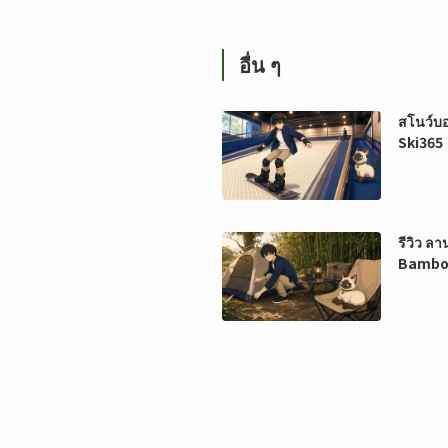
อื่น ๆ
สโนว์บอร
Ski365
รีวิว ล
Bambo