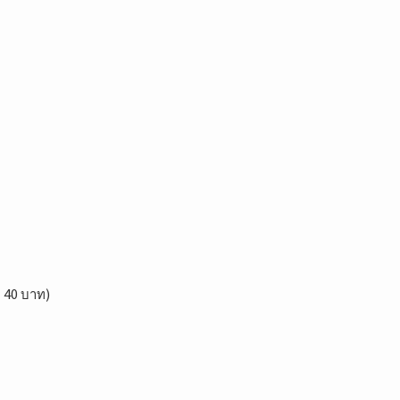
 40 บาท)