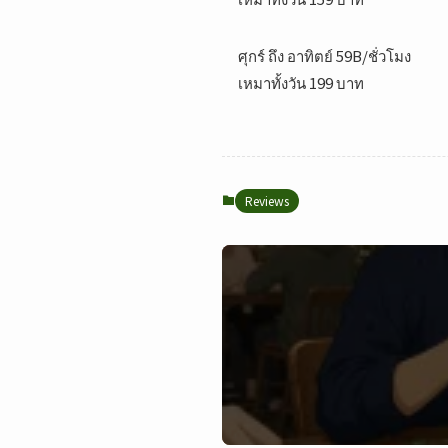
ศุกร์ ถึง อาทิตย์ 59B/ชั่วโมง
เหมาทั้งวัน 199 บาท
Reviews