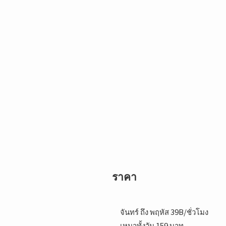
ราคา
จันทร์ ถึง พฤหัส 39B/ชั่วโมง
เหมาทั้งวัน 159 บาท