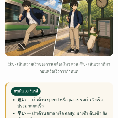
速い เน้นความเร็วของการเคลื่อนไหว ส่วน 早い เน้นเวลาที่มา
ก่อนหรือเร็วกว่ากำหนด
สรุปใน 30 วินาที
速い
— เร็วด้าน speed หรือ pace: รถเร็ว วิ่งเร็ว
ประมวลผลเร็ว
早い
— เร็วด้าน time หรือ early: มาเช้า ตื่นเช้า ยัง