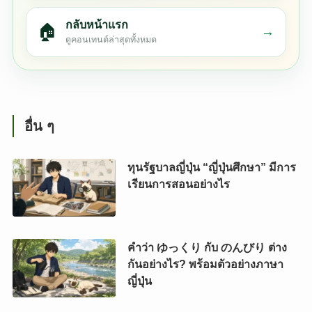
กลับหน้าแรก
🏠
→
ดูคอนเทนต์ล่าสุดทั้งหมด
อื่น ๆ
ทุนรัฐบาลญี่ปุ่น “ญี่ปุ่นศึกษา” มีการ
เรียนการสอนอย่างไร
คำว่า ゆっくり กับ のんびり ต่าง
กันอย่างไร? พร้อมตัวอย่างภาษา
ญี่ปุ่น