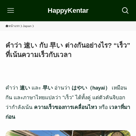
HappyKentar
หน้าแรก
Japan
คำว่า 速い กับ 早い ต่างกันอย่างไร? “เร็ว”
ที่เน้นความเร็วกับเวลา
คำว่า
速い
และ
早い
อ่านว่า
はやい（hayai）
เหมือน
กัน และภาษาไทยแปลว่า “เร็ว” ได้ทั้งคู่ แต่ตัวคันจิบอก
ว่ากำลังเน้น
ความเร็วของการเคลื่อนไหว
หรือ
เวลาที่มา
ก่อน