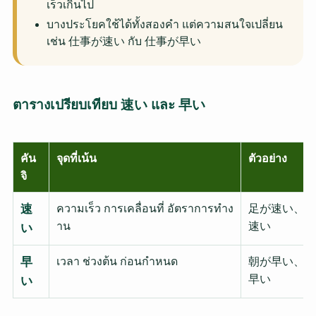
เร็วเกินไป
บางประโยคใช้ได้ทั้งสองคำ แต่ความสนใจเปลี่ยน
เช่น 仕事が速い กับ 仕事が早い
ตารางเปรียบเทียบ 速い และ 早い
คัน
จุดที่เน้น
ตัวอย่าง
จิ
速
ความเร็ว การเคลื่อนที่ อัตราการทำง
足が速い、車
าน
速い
い
早
เวลา ช่วงต้น ก่อนกำหนด
朝が早い、到
早い
い