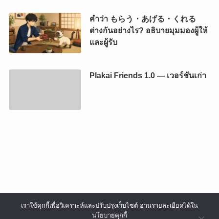
คำว่า もらう・あげる・くれる
ต่างกันอย่างไร? อธิบายมุมมองผู้ให้
และผู้รับ
Plakai Friends 1.0 — เวอร์ชันเก่า
คู่มือเที่ยวญี่ปุ่น
นโยบายแอฟฟิลิเอต
Privacy Policy
เราใช้คุกกี้เพื่อวิเคราะห์และปรับปรุงเว็บไซต์ อ่านรายละเอียดได้ใน
Cookie Policy
นโยบายคุกกี้