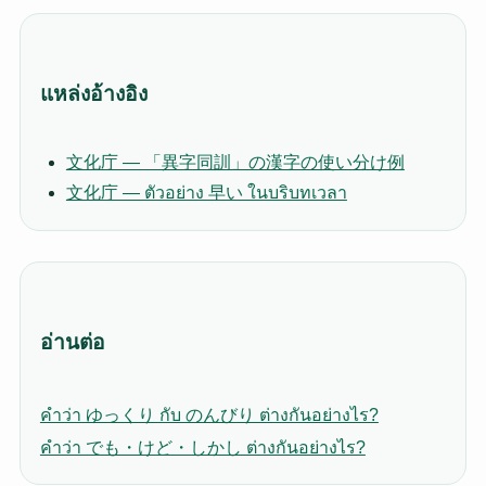
แหล่งอ้างอิง
文化庁 — 「異字同訓」の漢字の使い分け例
文化庁 — ตัวอย่าง 早い ในบริบทเวลา
อ่านต่อ
คำว่า ゆっくり กับ のんびり ต่างกันอย่างไร?
คำว่า でも・けど・しかし ต่างกันอย่างไร?