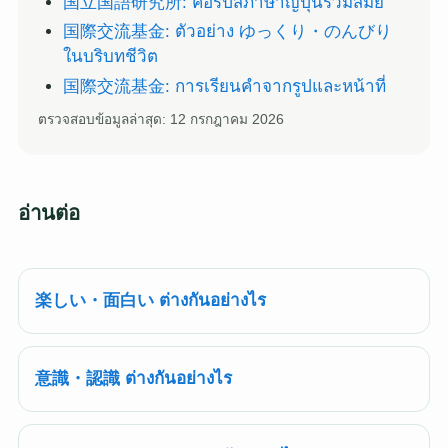
国立国語研究所: คอร์ปัสภาษาญี่ปุ่นร่วมสมัย
国際交流基金: ตัวอย่าง ゆっくり・のんびり
ในบริบทชีวิต
国際交流基金: การเรียนคำจากรูปและหน้าที่
ตรวจสอบข้อมูลล่าสุด: 12 กรกฎาคม 2026
อ่านต่อ
楽しい・面白い ต่างกันอย่างไร
意識・認識 ต่างกันอย่างไร