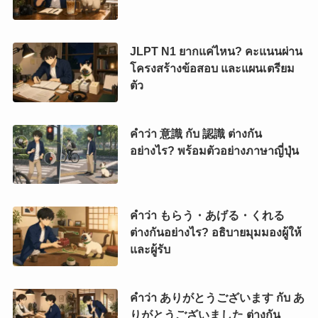
JLPT N1 ยากแค่ไหน? คะแนนผ่าน
โครงสร้างข้อสอบ และแผนเตรียม
ตัว
คำว่า 意識 กับ 認識 ต่างกัน
อย่างไร? พร้อมตัวอย่างภาษาญี่ปุ่น
คำว่า もらう・あげる・くれる
ต่างกันอย่างไร? อธิบายมุมมองผู้ให้
และผู้รับ
คำว่า ありがとうございます กับ あ
りがとうございました ต่างกัน