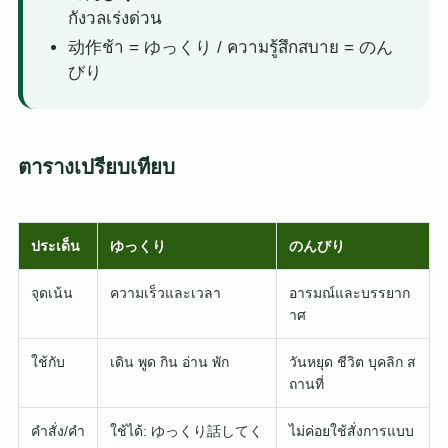
กังวลเร่งด่วน
动作ช้า = ゆっくり / ความรู้สึกสบาย = のん
びり
ตารางเปรียบเทียบ
ประเด็น
ゆっくり
のんびり
จุดเน้น
ความเร็วและเวลา
อารมณ์และบรรยาก
าศ
ใช้กับ
เดิน พูด กิน อ่าน พัก
วันหยุด ชีวิต บุคลิก ส
ถานที่
คำสั่ง/คำ
ใช้ได้: ゆっくり話してく
ไม่ค่อยใช้สั่งการแบบ