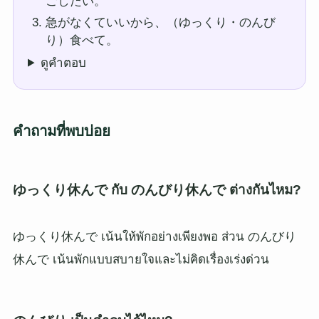
ごしたい。
急がなくていいから、（ゆっくり・のんび
り）食べて。
ดูคำตอบ
คำถามที่พบบ่อย
ゆっくり休んで กับ のんびり休んで ต่างกันไหม?
ゆっくり休んで เน้นให้พักอย่างเพียงพอ ส่วน のんびり
休んで เน้นพักแบบสบายใจและไม่คิดเรื่องเร่งด่วน