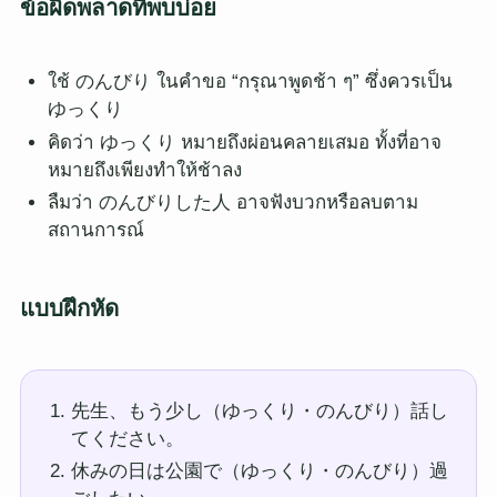
ข้อผิดพลาดที่พบบ่อย
ใช้ のんびり ในคำขอ “กรุณาพูดช้า ๆ” ซึ่งควรเป็น
ゆっくり
คิดว่า ゆっくり หมายถึงผ่อนคลายเสมอ ทั้งที่อาจ
หมายถึงเพียงทำให้ช้าลง
ลืมว่า のんびりした人 อาจฟังบวกหรือลบตาม
สถานการณ์
แบบฝึกหัด
先生、もう少し（ゆっくり・のんびり）話し
てください。
休みの日は公園で（ゆっくり・のんびり）過