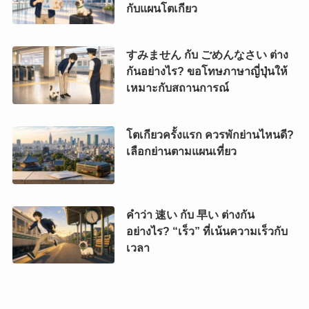
กับแผนโตเกียว
すみません กับ ごめんなさい ต่าง
กันอย่างไร? ขอโทษภาษาญี่ปุ่นให้
เหมาะกับสถานการณ์
โตเกียวครั้งแรก ควรพักย่านไหนดี?
เลือกย่านตามแผนเที่ยว
คำว่า 速い กับ 早い ต่างกัน
อย่างไร? “เร็ว” ที่เน้นความเร็วกับ
เวลา