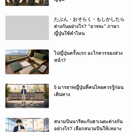
たぶん・おそらく・もしかしたら
ต่างกันอย่างไร? “อาจจะ” ภาษา
ญี่ปุ่นใช้คำไหน
ไปญี่ปุ่นครั้งแรก อะไรควรจองล่วง
หน้า?
5 มารยาทญี่ปุ่นที่คนไทยควรรู้ก่อน
เดินทาง
สนามบินนาริตะกับฮาเนดะต่างกัน
อย่างไร? เลือกสนามบินให้เหมาะ