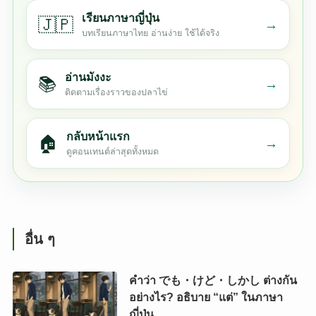
เรียนภาษาญี่ปุ่น
🇯🇵
→
บทเรียนภาษาไทย อ่านง่าย ใช้ได้จริง
อ่านมังงะ
📚
→
ติดตามเรื่องราวของปลาไข่
กลับหน้าแรก
🏠
→
ดูคอนเทนต์ล่าสุดทั้งหมด
อื่น ๆ
คำว่า でも・けど・しかし ต่างกัน
อย่างไร? อธิบาย “แต่” ในภาษา
ญี่ปุ่น