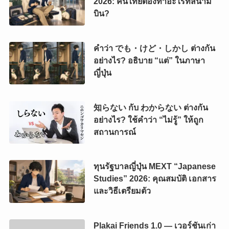
2026: คนไทยต้องทำอะไรที่สนาม
บิน?
คำว่า でも・けど・しかし ต่างกัน
อย่างไร? อธิบาย “แต่” ในภาษา
ญี่ปุ่น
知らない กับ わからない ต่างกัน
อย่างไร? ใช้คำว่า “ไม่รู้” ให้ถูก
สถานการณ์
ทุนรัฐบาลญี่ปุ่น MEXT “Japanese
Studies” 2026: คุณสมบัติ เอกสาร
และวิธีเตรียมตัว
Plakai Friends 1.0 — เวอร์ชันเก่า